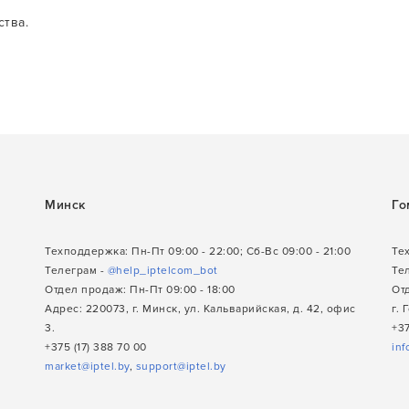
тва.
Минск
Го
Техподдержка: Пн-Пт 09:00 - 22:00; Сб-Вс 09:00 - 21:00
Тех
Телеграм -
@help_iptelcom_bot
Те
Отдел продаж: Пн-Пт 09:00 - 18:00
Отд
Адрес: 220073, г. Минск, ул. Кальварийская, д. 42, офис
г. 
3.
+37
+375 (17) 388 70 00
inf
market@iptel.by
,
support@iptel.by